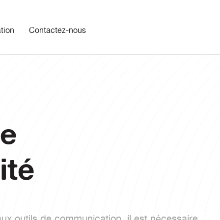
ation
Contactez-nous
de
ité
x outils de communication, il est nécessaire